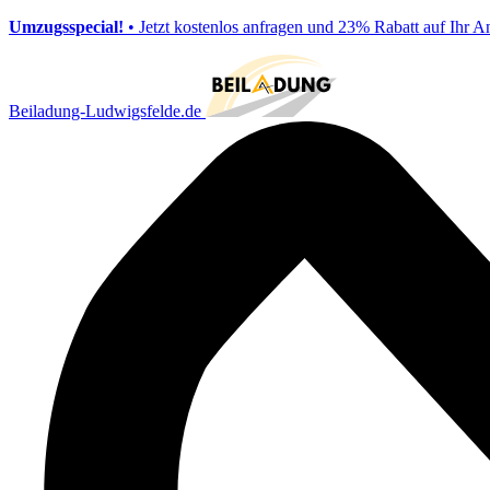
Umzugsspecial!
• Jetzt kostenlos anfragen und 23% Rabatt auf Ihr A
Beiladung-Ludwigsfelde.de