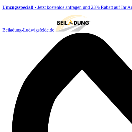
Umzugsspecial!
• Jetzt kostenlos anfragen und 23% Rabatt auf Ihr A
Beiladung-Ludwigsfelde.de