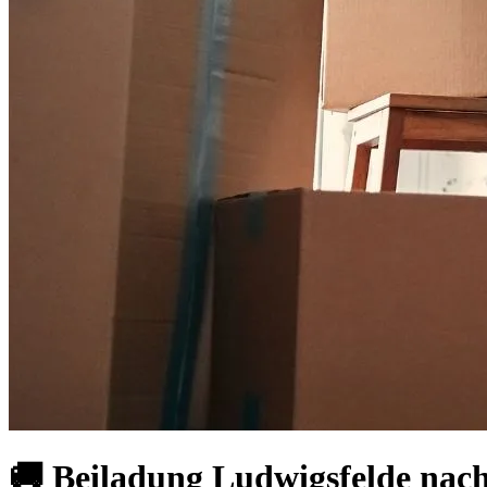
🚚 Beiladung Ludwigsfelde nac